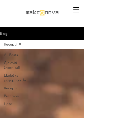
Blog
Recepti
All Posts
Cjeloviti
životni stil
Ekološka
poljoprivreda
Recepti
Prehrana
Ljeto