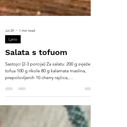
Jul 29
1 min read
Ljeto
Salata s tofuom
Sastojci (2-3 porcije) Za salatu: 200 g svježeg
tofua 100 g rikole 80 g kalamata maslina,
prepolovljenih 10 cherry rajčica,
prepolovljenih ½ ljubičastog luka, tanko
narezanog žlica kapara 2 žlice sjemenki
bundeve, tostiranih Marinada za tofu: 1 žlica
tamarija 1 žlica sezamovog ulja 1 žličica
javorovog sirupa ½ žličice dimljene paprike