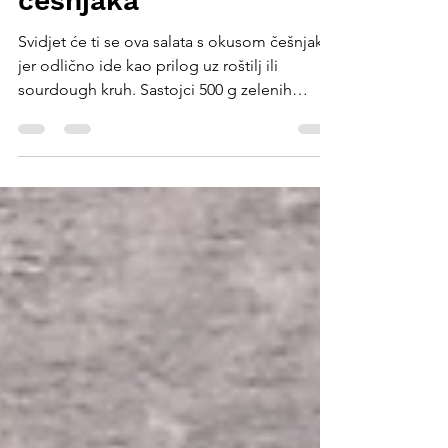
Salata od zelenih
mahuna s okusom
češnjaka
Svidjet će ti se ova salata s okusom češnjaka
jer odlično ide kao prilog uz roštilj ili
sourdough kruh. Sastojci 500 g zelenih
mahuna po želji nekoliko prepolovljenih
cherry rajčica 2 do 3 režnja češnjaka, sitno
nasjeckana ili protisnuta 2 žlice maslinovog
ulja 1 žlica bijelog vinskog octa sol šaka sitno
nasjeckanog peršina tostirani listići badema
Priprema Mahune očisti i kuhaj 5 do 7 minuta
u posoljenoj kipućoj vodi, dok ne omekšaju,
ali ostanu hrskave. Ocijedi ih i kratko