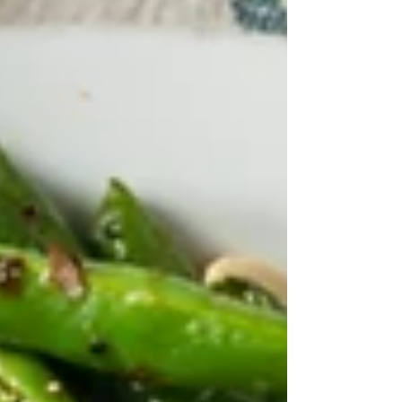
Dressing: 2 žlice maslinovog ulja 1 žlica
limunovog soka 1 žličica Dijon senfa 1 mali
češanj češnjaka, protisnut sol i papar
Priprema Tofu nare