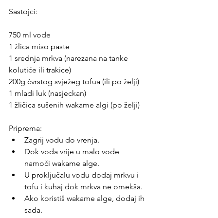
Sastojci:
750 ml vode
1 žlica miso paste
1 srednja mrkva (narezana na tanke 
kolutiće ili trakice)
200g čvrstog svježeg tofua (ili po želji)
1 mladi luk (nasjeckan)
1 žličica sušenih wakame algi (po želji)
Priprema:
Zagrij vodu do vrenja.
Dok voda vrije u malo vode 
namoči wakame alge.
U proključalu vodu dodaj mrkvu i 
tofu i kuhaj dok mrkva ne omekša.
Ako koristiš wakame alge, dodaj ih 
sada.