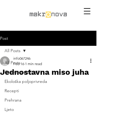
Post
All Posts
info067246
All Posts
Feb 16
1 min read
Jednostavna miso juha
Cjeloviti životni stil
Ekološka poljoprivreda
Recepti
Prehrana
Ljeto