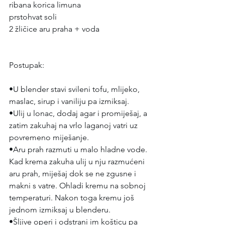
ribana korica limuna
prstohvat soli
2 žličice aru praha + voda
Postupak:
•U blender stavi svileni tofu, mlijeko, 
maslac, sirup i vaniliju pa izmiksaj.
•Ulij u lonac, dodaj agar i promiješaj, a 
zatim zakuhaj na vrlo laganoj vatri uz 
povremeno miješanje.
•Aru prah razmuti u malo hladne vode. 
Kad krema zakuha ulij u nju razmućeni 
aru prah, miješaj dok se ne zgusne i 
makni s vatre. Ohladi kremu na sobnoj 
temperaturi. Nakon toga kremu još 
jednom izmiksaj u blenderu.
•Šljive operi i odstrani im košticu pa 