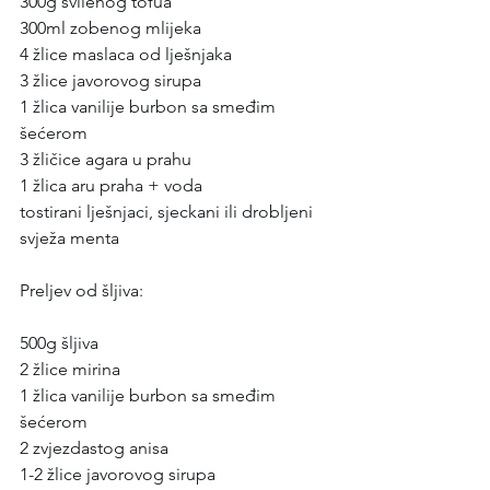
300g svilenog tofua
300ml zobenog mlijeka
4 žlice maslaca od lješnjaka
3 žlice javorovog sirupa
1 žlica vanilije burbon sa smeđim 
šećerom
3 žličice agara u prahu
1 žlica aru praha + voda
tostirani lješnjaci, sjeckani ili drobljeni
svježa menta
Preljev od šljiva:
500g šljiva
2 žlice mirina
1 žlica vanilije burbon sa smeđim 
šećerom
2 zvjezdastog anisa
1-2 žlice javorovog sirupa