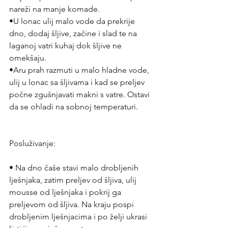
nareži na manje komade.
•U lonac ulij malo vode da prekrije 
dno, dodaj šljive, začine i slad te na 
laganoj vatri kuhaj dok šljive ne 
omekšaju.
•Aru prah razmuti u malo hladne vode, 
ulij u lonac sa šljivama i kad se preljev 
počne zgušnjavati makni s vatre. Ostavi 
da se ohladi na sobnoj temperaturi.
Posluživanje:
• Na dno čaše stavi malo drobljenih 
lješnjaka, zatim preljev od šljiva, ulij 
mousse od lješnjaka i pokrij ga 
preljevom od šljiva. Na kraju pospi 
drobljenim lješnjacima i po želji ukrasi 