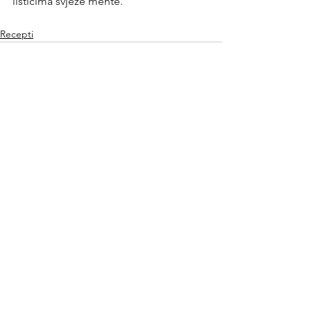
listićima svježe mente.
Recepti
See All
Recent Posts